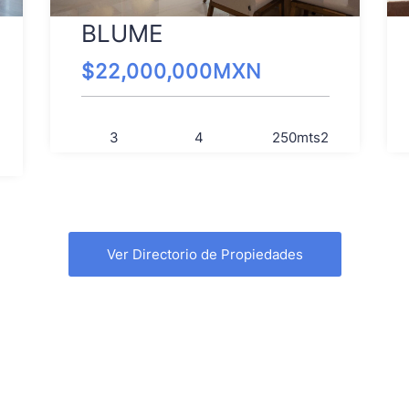
BLUME
$
22,000,000
MXN
3
4
250
mts2
Ver Directorio de Propiedades