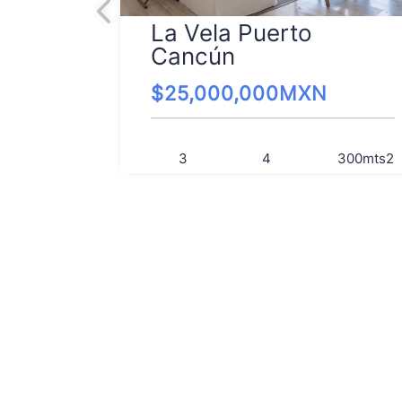
La Vela Puerto
Cancún
$
25,000,000
MXN
3
4
300
mts2