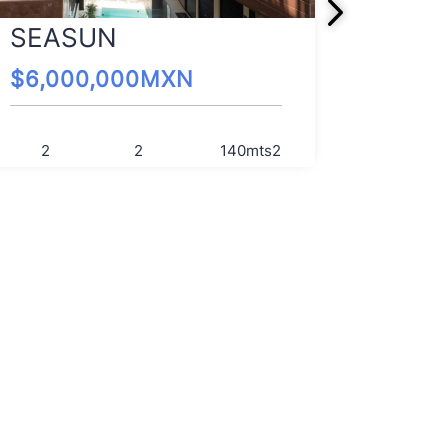
UMM
SEASUN
$
4,00
$
6,000,000
MXN
2
2
2
140
mts2