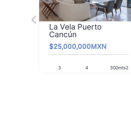
La Vela Puerto
Cancún
$
25,000,000
MXN
3
4
300
mts2