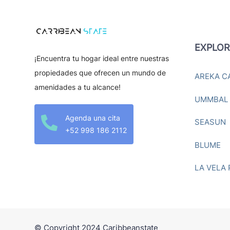
EXPLOR
¡Encuentra tu hogar ideal entre nuestras
propiedades que ofrecen un mundo de
AREKA C
amenidades a tu alcance!
UMMBAL
Agenda una cita

SEASUN
+52 998 186 2112
BLUME
LA VELA
© Copyright 2024 Caribbeanstate