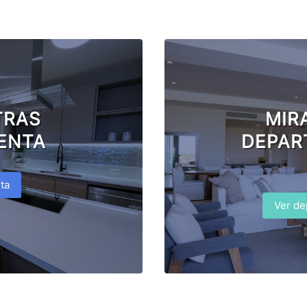
TRAS
MIR
ENTA
DEPAR
ta
Ver de