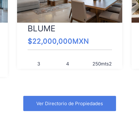
BLUME
$
22,000,000
MXN
3
4
250
mts2
Ver Directorio de Propiedades