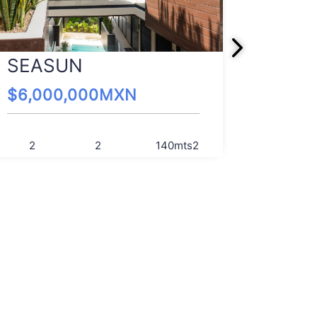
UMM
SEASUN
$
4,00
$
6,000,000
MXN
2
2
2
140
mts2