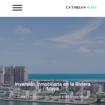
Inicio
osotros
ontacto
endar cita
mada
Inversión Inmobiliaria en la Riviera
998 186 2112
Maya
Zonas Exclusivas en Cancun y la Riviera Maya