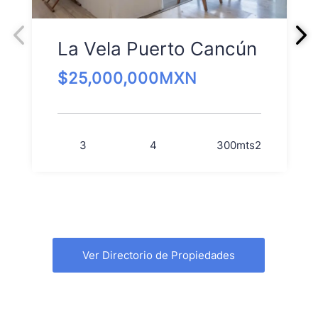
La Vela Puerto Cancún
$
25,000,000
MXN
3
4
300
mts2
Ver Directorio de Propiedades