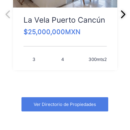
La Vela Puerto Cancún
$
25,000,000
MXN
3
4
300
mts2
Ver Directorio de Propiedades