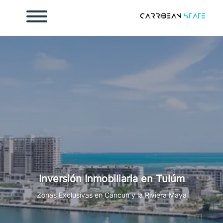
Inicio
osotros
ontacto
endar cita
mada
Inversión Inmobiliaria en Tulúm
998 186 2112
Zonas Exclusivas en Cancun y la Riviera Maya