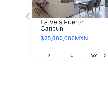
La Vela Puerto
Cancún
$
25,000,000
MXN
3
4
300
mts2