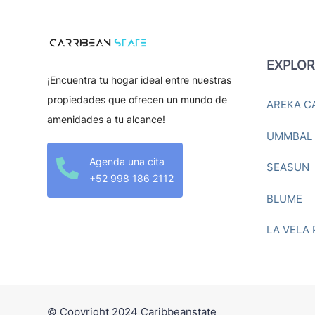
EXPLOR
¡Encuentra tu hogar ideal entre nuestras
propiedades que ofrecen un mundo de
AREKA C
amenidades a tu alcance!
UMMBAL
Agenda una cita

SEASUN
+52 998 186 2112
BLUME
LA VELA
© Copyright 2024 Caribbeanstate