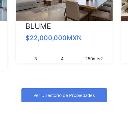
BLUME
$
22,000,000
MXN
3
4
250
mts2
Ver Directorio de Propiedades