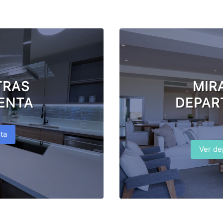
TRAS
MIR
ENTA
DEPAR
ta
Ver de