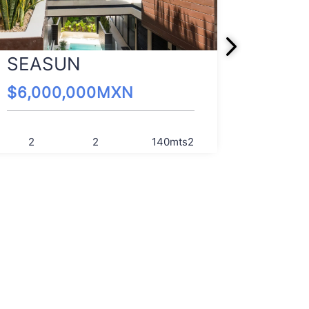
UMM
SEASUN
$
4,00
$
6,000,000
MXN
2
2
2
140
mts2