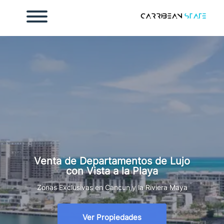
Inicio
osotros
ontacto
endar cita
Venta de Departamentos de Lujo
con Vista a la Playa
mada
998 186 2112
Zonas Exclusivas en Cancun y la Riviera Maya
Ver Propiedades