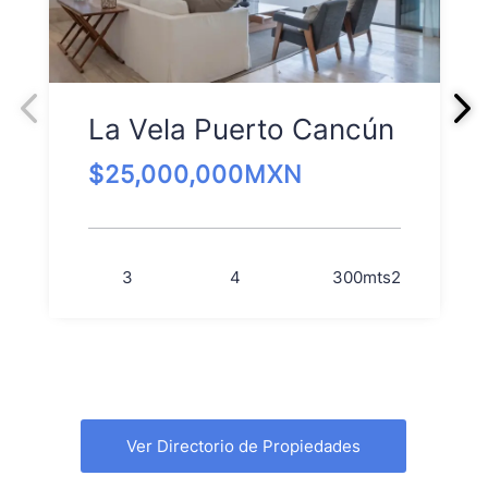
La Vela Puerto Cancún
$
25,000,000
MXN
3
4
300
mts2
Ver Directorio de Propiedades