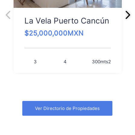
La Vela Puerto Cancún
$
25,000,000
MXN
3
4
300
mts2
Ver Directorio de Propiedades