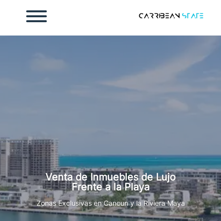
Inicio
osotros
ontacto
endar cita
mada
Venta de Inmuebles de Lujo
998 186 2112
Frente a la Playa
Zonas Exclusivas en Cancun y la Riviera Maya