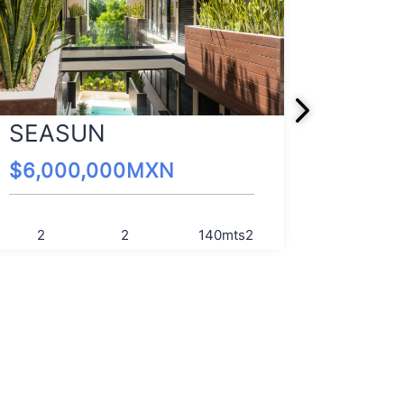
UMM
SEASUN
$
4,00
$
6,000,000
MXN
2
2
2
140
mts2