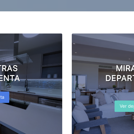
TRAS
MIR
ENTA
DEPAR
ta
Ver de