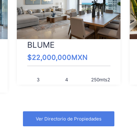
BLUME
$
22,000,000
MXN
3
4
250
mts2
Ver Directorio de Propiedades