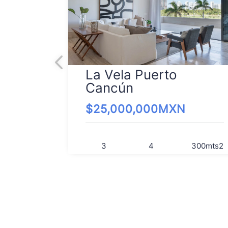
La Vela Puerto
Cancún
$
25,000,000
MXN
3
4
300
mts2