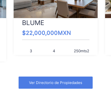
BLUME
$
22,000,000
MXN
3
4
250
mts2
Ver Directorio de Propiedades