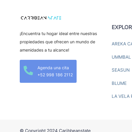
EXPLOR
¡Encuentra tu hogar ideal entre nuestras
propiedades que ofrecen un mundo de
AREKA C
amenidades a tu alcance!
UMMBAL
Agenda una cita

SEASUN
+52 998 186 2112
BLUME
LA VELA
© Copyright 2024 Caribbeanstate