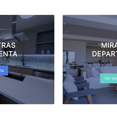
TRAS
MIR
ENTA
DEPAR
ta
Ver de