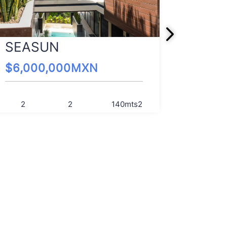
UMM
SEASUN
$
4,00
$
6,000,000
MXN
2
2
2
140
mts2