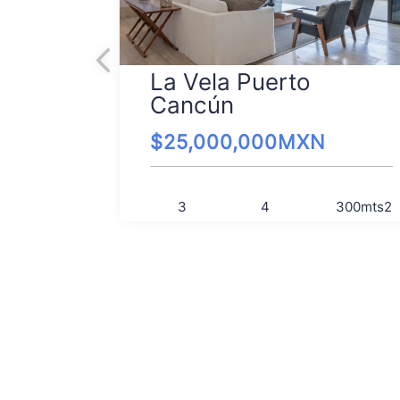
La Vela Puerto
Cancún
$
25,000,000
MXN
3
4
300
mts2